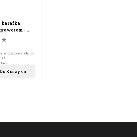
grawerem -...
na w ciągu ostatnich
 zł
 szt.
 Do Koszyka