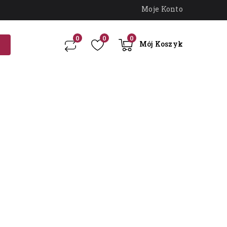
Moje Konto
0
0
0
Mój Koszyk