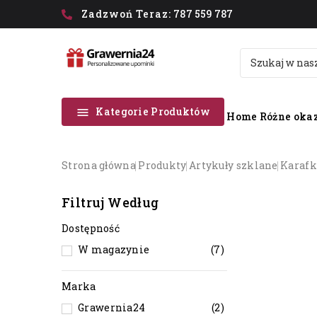
Zadzwoń Teraz:
787 559 787
Kategorie Produktów

Home
Różne okaz
strona główna
produkty
artykuły szklane
karafk
Filtruj Według
Dostępność
W magazynie
(7)
Marka
Grawernia24
(2)