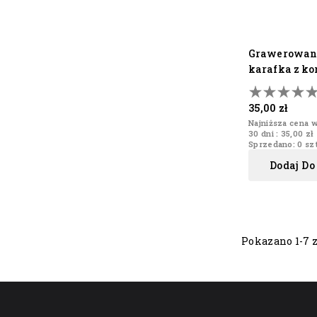
grawerowana okrągła
karafka z ko
35,00 zł
Najniższa cena w
30 dni :
35,00 zł
Sprzedano: 0 szt
Dodaj Do
Pokazano 1-7 z