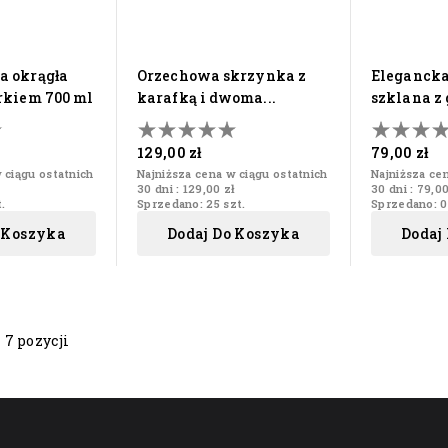
orzechowa skrzynka z
elegancka karafka
rkiem 700 ml
karafką i dwoma...
szklana z 
129,00 zł
79,00 zł
 ciągu ostatnich
Najniższa cena w ciągu ostatnich
Najniższa ce
30 dni :
129,00 zł
30 dni :
79,00
.
Sprzedano: 25 szt.
Sprzedano: 0
 Koszyka
Dodaj Do Koszyka
Dodaj
 7 pozycji