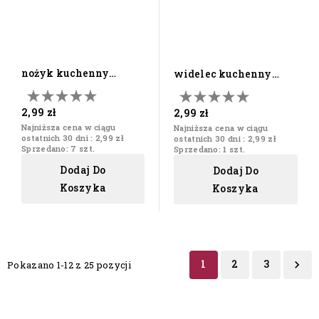
nożyk kuchenny
widelec kuchenny
drewniany do
drewniany łopatka
smarowania masła
sztućce
2,99 zł
2,99 zł
Najniższa cena w ciągu
Najniższa cena w ciągu
ostatnich 30 dni :
2,99 zł
ostatnich 30 dni :
2,99 zł
Sprzedano: 7 szt.
Sprzedano: 1 szt.
Dodaj Do
Dodaj Do
Koszyka
Koszyka
1
2
3

Pokazano 1-12 z 25 pozycji