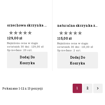
orzechowa skrzynka z
naturalna skrzynka z
karafką i dwoma...
karafką i dwoma...
129,00 zł
115,00 zł
Najniższa cena w ciągu
Najniższa cena w ciągu
ostatnich 30 dni :
129,00 zł
ostatnich 30 dni :
115,00 zł
Sprzedano: 25 szt.
Sprzedano: 2 szt.
Dodaj Do
Dodaj Do
Koszyka
Koszyka
1
2

Pokazano 1-12 z 13 pozycji