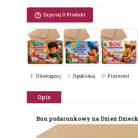
help_outline
Zapytaj O Produkt
Udostępnij
Opublikuj
Pinterest
Opis
Bon podarunkowy na Dzień Dziecka