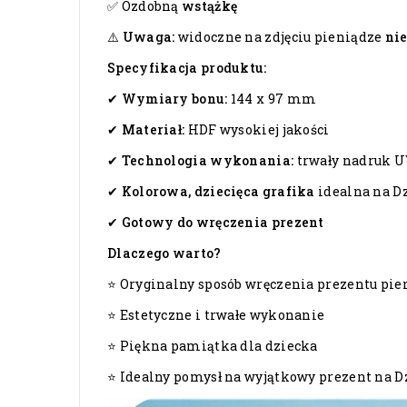
✅ Ozdobną
wstążkę
⚠️
Uwaga:
widoczne na zdjęciu pieniądze
nie
Specyfikacja produktu:
✔
Wymiary bonu:
144 x 97 mm
✔
Materiał:
HDF wysokiej jakości
✔
Technologia wykonania:
trwały nadruk 
✔
Kolorowa, dziecięca grafika
idealna na D
✔
Gotowy do wręczenia prezent
Dlaczego warto?
⭐ Oryginalny sposób wręczenia prezentu pie
⭐ Estetyczne i trwałe wykonanie
⭐ Piękna pamiątka dla dziecka
⭐ Idealny pomysł na wyjątkowy prezent na D