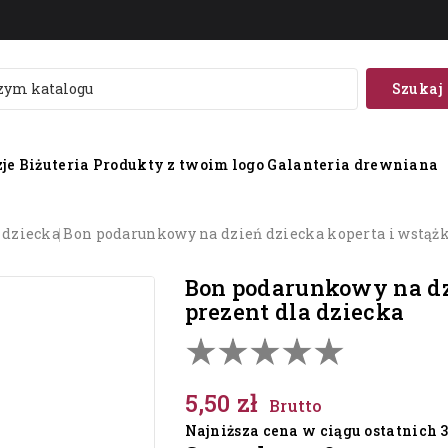
Szukaj
je
Biżuteria
Produkty z twoim logo
Galanteria drewniana
ń dziecka
bon podarunkowy na dzień dziecka koperta i wstążk
bon podarunkowy na dzień dziecka koperta i wstążka |
prezent dla dziecka
5,50 zł
Brutto
Najniższa cena w ciągu ostatnich 30