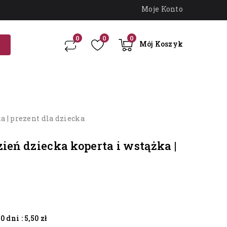
Moje Konto
0
0
0
Mój Koszyk
a | prezent dla dziecka
 dni :
5,50 zł