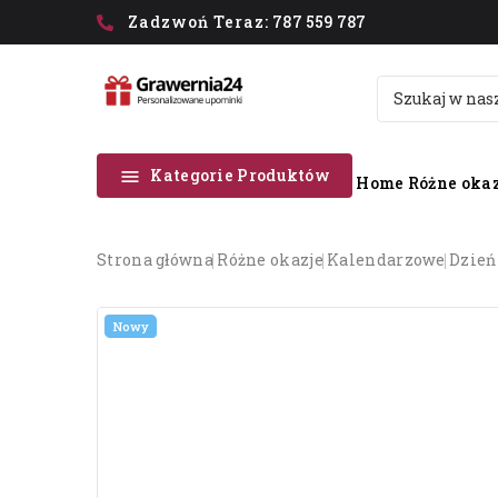
Zadzwoń Teraz:
787 559 787
Kategorie Produktów

Home
Różne okaz
strona główna
różne okazje
kalendarzowe
dzie
Nowy
Nowy