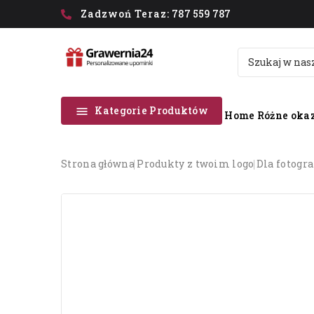
Zadzwoń Teraz:
787 559 787
Kategorie Produktów

Home
Różne okaz
strona główna
produkty z twoim logo
dla fotogr