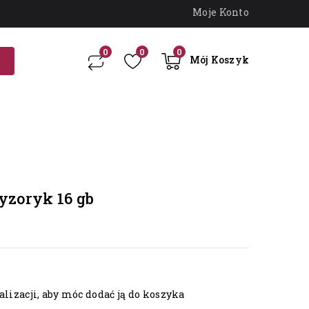
Moje Konto
0
0
0
Mój Koszyk
yzoryk 16 gb
lizacji, aby móc dodać ją do koszyka