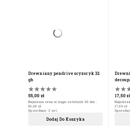
drewniany pendrive scyzoryk 32
drewniane pudełko na pendrive
gb
decoupa
55,00 zł
17,50 z
Najniższa cena w ciągu ostatnich 30 dni :
Najniższa
55,00 zł
17,50 zł
Sprzedano: 3 szt.
Sprzedano
Dodaj Do Koszyka