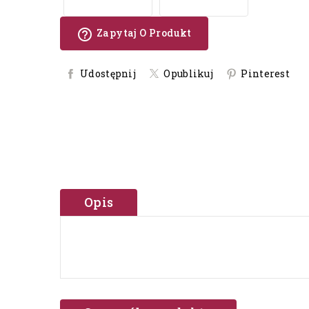
help_outline
Zapytaj O Produkt
Udostępnij
Opublikuj
Pinterest
Opis