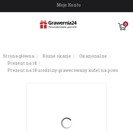
Moje Konto
0
strona główna
różne okazje
okazjonalne
prezent na 18
prezent na 18 urodziny grawerowany kufel na piwo