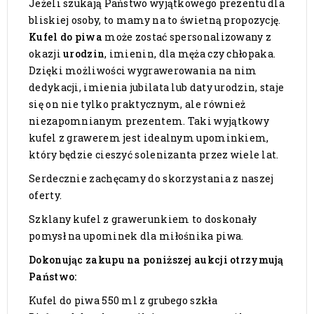
Jeżeli szukają Państwo wyjątkowego prezentu dla
bliskiej osoby, to mamy na to świetną propozycję.
Kufel do piwa
może zostać spersonalizowany z
okazji
urodzin
, imienin, dla męża czy chłopaka.
Dzięki możliwości wygrawerowania na nim
dedykacji, imienia jubilata lub daty urodzin, staje
się on nie tylko praktycznym, ale również
niezapomnianym prezentem. Taki wyjątkowy
kufel z grawerem jest idealnym upominkiem,
który będzie cieszyć solenizanta przez wiele lat.
Serdecznie zachęcamy do skorzystania z naszej
oferty.
Szklany kufel z grawerunkiem to doskonały
pomysł na upominek dla miłośnika piwa.
Dokonując zakupu na poniższej aukcji otrzymują
Państwo:
Kufel do piwa 550 ml z grubego szkła