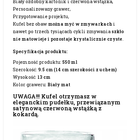
Biały ozdobny kartonik i czerwona wstążka,
Personalizowany grawer,
Przygotowanie projektu,
Kufel bez obaw
można myć w zmywarkach
i
nawet po trzech tysiącach cykli zmywania
szkło
nie matowieje i pozostaje krystalicznie czyste
.
Specyfikacja produktu:
Pojemność produktu:
550 ml
Szerokość:
9.5 cm (14 cm szerokości z uchem)
Wysokość:
13 cm
Kolor graweru:
Biały mat
UWAGA!!! Kufel otrzymasz w
eleganckim pudełku, przewiązanym
satynową czerwoną wstążką z
kokardą.