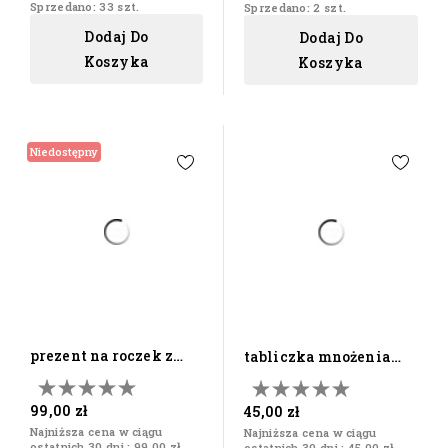
Sprzedano: 33 szt.
Sprzedano: 2 szt.
Dodaj Do
Dodaj Do
Koszyka
Koszyka
Niedostępny
prezent na roczek z
tabliczka mnożenia
grawerem sztućce
plakat duży (a3) +...
dla...
99,00 zł
45,00 zł
Najniższa cena w ciągu
Najniższa cena w ciągu
ostatnich 30 dni :
99,00 zł
ostatnich 30 dni :
45,00 zł