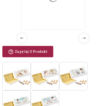
help_outline
Zapytaj O Produkt