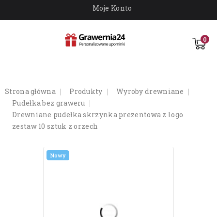
Moje Konto
0
strona główna
produkty
wyroby drewniane
pudełka bez graweru
drewniane pudełka skrzynka prezentowa z logo
zestaw 10 sztuk z orzech
Nowy
Nowy