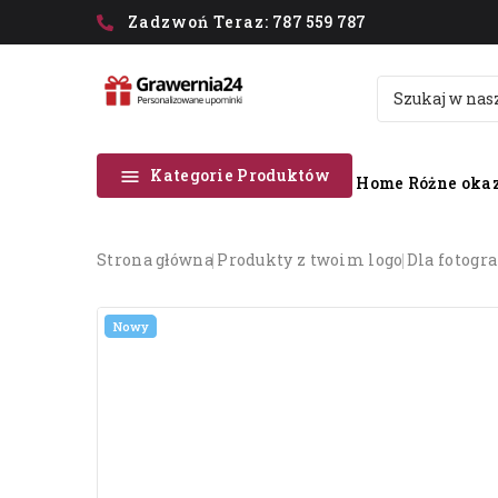
Zadzwoń Teraz:
787 559 787
Kategorie Produktów

Home
Różne okaz
strona główna
produkty z twoim logo
dla fotogr
Nowy
Nowy