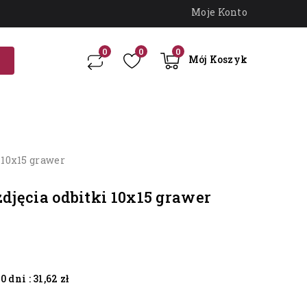
Moje Konto
0
0
0
Mój Koszyk
 10x15 grawer
zdjęcia odbitki 10x15 grawer
 dni :
31,62 zł