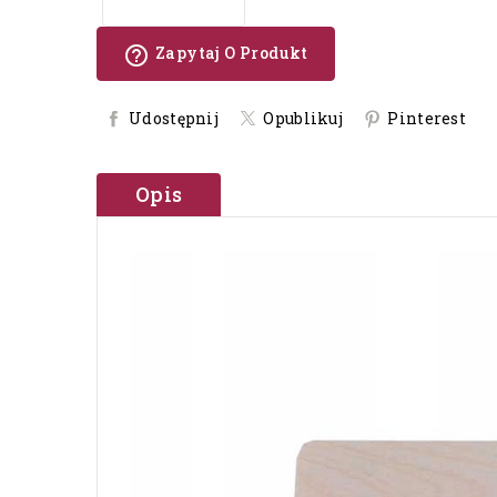
help_outline
Zapytaj O Produkt
Udostępnij
Opublikuj
Pinterest
Opis