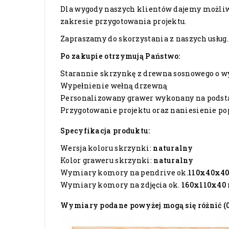
Dla wygody naszych klientów dajemy możliwo
zakresie przygotowania projektu.
Zapraszamy do skorzystania z naszych usług.
Po zakupie otrzymują Państwo:
Starannie skrzynkę z drewna sosnowego o 
Wypełnienie wełną drzewną
Personalizowany grawer wykonany na podsta
Przygotowanie projektu oraz naniesienie p
Specyfikacja produktu:
Wersja koloru skrzynki:
naturalny
Kolor graweru skrzynki:
naturalny
Wymiary komory na pendrive ok.
110x40x4
Wymiary komory na zdjęcia ok.
160x110x40
Wymiary podane powyżej mogą się różnić (0