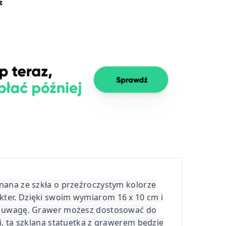
ż
onana ze szkła o przeźroczystym kolorze
kter. Dzięki swoim wymiarom 16 x 10 cm i
nie uwagę. Grawer możesz dostosować do
i, ta szklana statuetka z grawerem będzie