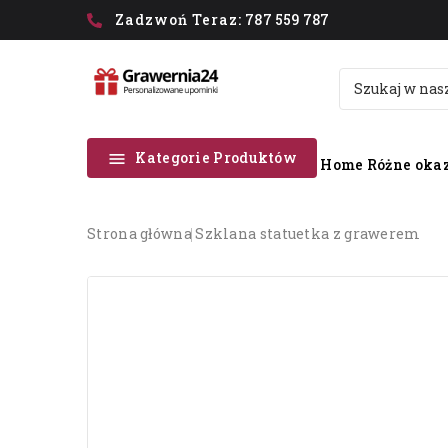
Zadzwoń Teraz:
787 559 787
Kategorie Produktów

Home
Różne okaz
strona główna
szklana statuetka z grawerem