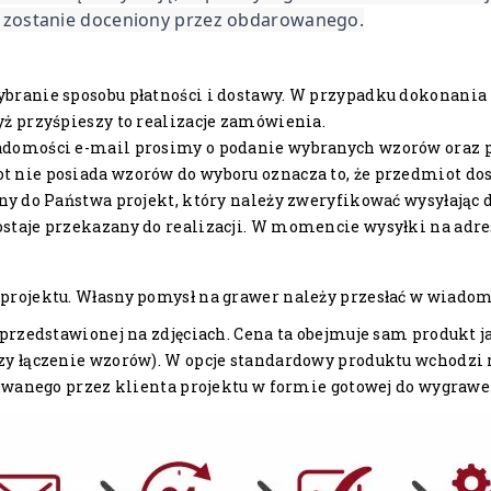
 zostanie doceniony przez obdarowanego.
ybranie sposobu płatności i dostawy. W przypadku dokonan
ż przyśpieszy to realizacje zamówienia.
adomości e-mail prosimy o podanie wybranych wzorów oraz p
 nie posiada wzorów do wyboru oznacza to, że przedmiot dos
any do Państwa projekt, który należy zweryfikować wysyłając
staje przekazany do realizacji. W momencie wysyłki na adr
 projektu. Własny pomysł na grawer należy przesłać w wiad
przedstawionej na zdjęciach. Cena ta obejmuje sam produkt 
czy łączenie wzorów). W opcje standardowy produktu wchodz
wanego przez klienta projektu w formie gotowej do wygraw