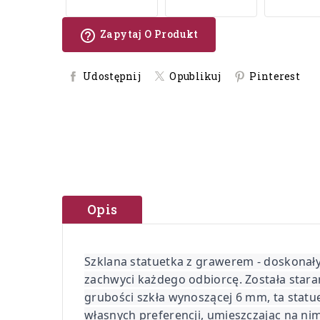
help_outline
Zapytaj O Produkt
Udostępnij
Opublikuj
Pinterest
Opis
Szklana statuetka z grawerem - doskonały
zachwyci każdego odbiorcę. Została stara
grubości szkła wynoszącej 6 mm, ta stat
własnych preferencji, umieszczając na nim