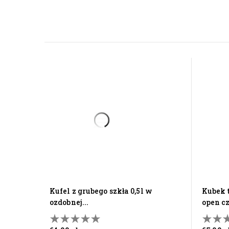
kufel z grubego szkła 0,5l w
kubek termiczny z grawerem push
ozdobnej...
open c