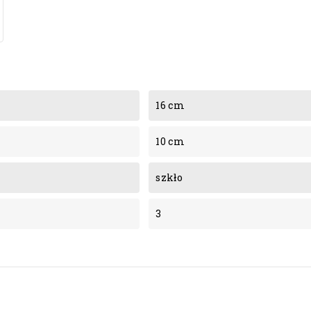
16 cm
10 cm
szkło
3