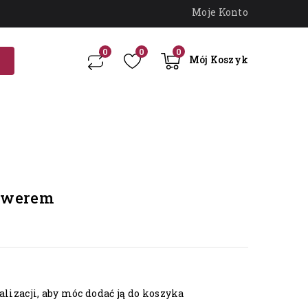
Moje Konto
0
0
0
Mój Koszyk
rawerem
lizacji, aby móc dodać ją do koszyka