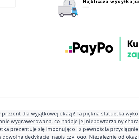
Najbliższa wysyłka ju
 prezent dla wyjątkowej okazji! Ta piękna statuetka wyk
nnie wygrawerowana, co nadaje jej niepowtarzalny chara
uetka prezentuje się imponująco i z pewnością przyciąg
 dowolną dedykację, napis czy logo. Niezależnie od okazj